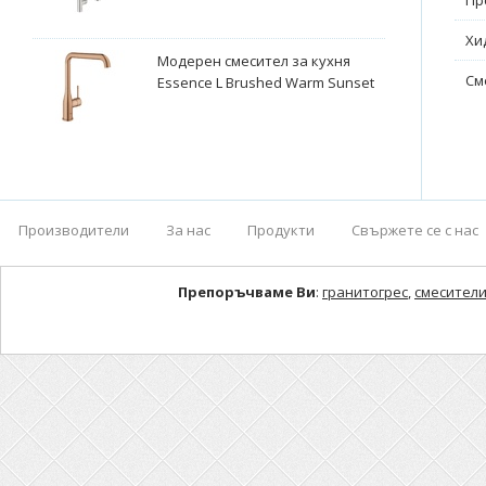
Пр
Хи
Модерен смесител за кухня
См
Essence L Brushed Warm Sunset
Производители
За нас
Продукти
Свържете се с нас
Препоръчваме Ви
:
гранитогрес
,
смесители