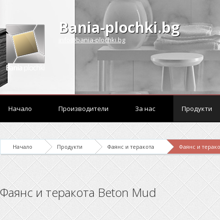
Bania-plochki.bg
info@bania-plochki.bg
Начало
Производители
За нас
Продукти
Начало
Продукти
Фаянс и теракота
Фаянс и терак
Фаянс и теракота Beton Mud