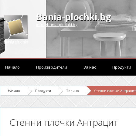
Bania-plochki.bg
info@bania-plochki.bg
Начало
Производители
За нас
Продукти
Начало
Продукти
Торино
Стенни плочки Антрацит
Стенни плочки Антрацит