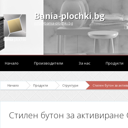
Bania-plochki.bg
info@bania-plochki.bg
Начало
Производители
За нас
Продукти
Начало
Продукти
Структури
Стилен бутон за акти
Стилен бутон за активиране