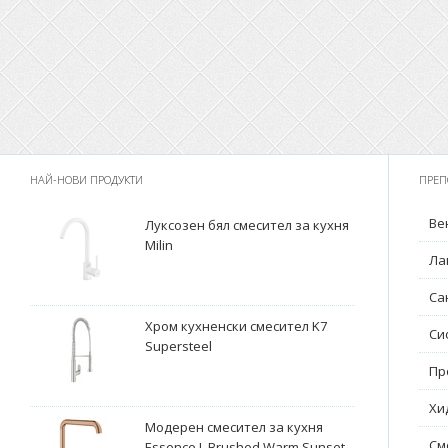
НАЙ-НОВИ ПРОДУКТИ
ПРЕП
Ве
Луксозен бял смесител за кухня
Milin
Ла
Са
Хром кухненски смесител K7
Си
Supersteel
Пр
Хи
Модерен смесител за кухня
См
Essence L Brushed Warm Sunset