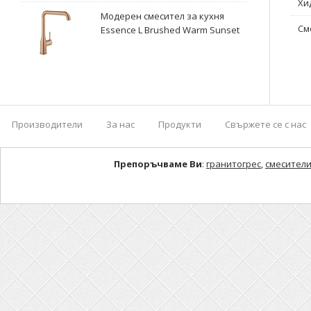
Хи
Модерен смесител за кухня
См
Essence L Brushed Warm Sunset
Производители
За нас
Продукти
Свържете се с нас
Препоръчваме Ви
:
гранитогрес
,
смесители