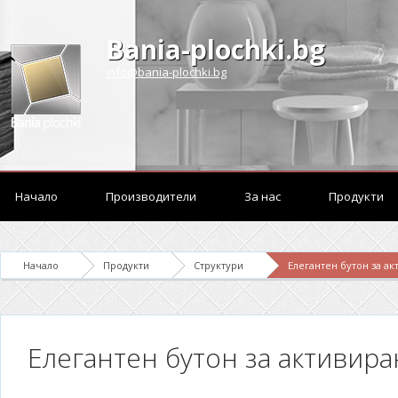
Bania-plochki.bg
info@bania-plochki.bg
Начало
Производители
За нас
Продукти
Начало
Продукти
Структури
Елегантен бутон за а
Елегантен бутон за активир