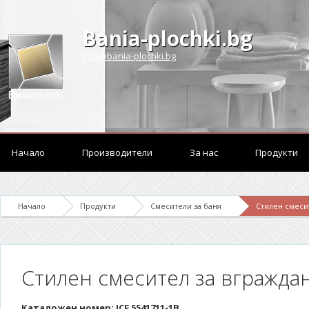
Bania-plochki.bg
info@bania-plochki.bg
Начало
Производители
За нас
Продукти
Начало
Продукти
Смесители за баня
Стилен смесит
Стилен смесител за вграждан
Каталожен номер: ICF 5541711-1B