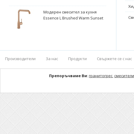
Хи
Модерен смесител за кухня
См
Essence L Brushed Warm Sunset
Производители
За нас
Продукти
Свържете се с нас
Препоръчваме Ви
:
гранитогрес
,
смесители