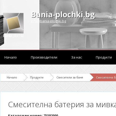
Bania-plochki.bg
info@bania-plochki.bg
Начало
Производители
За нас
Продукти
Начало
Продукти
Смесители за баня
Смесителна ба
Смесителна батерия за мивка
Каталожен номер: 71582000