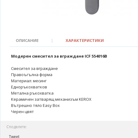
ОПИСАНИЕ
|
ХАРАКТЕРИСТИКИ
Модерен смесител за вграждане ICF 554016B
Смесител за вграждане
Правоъгълна форма
Материал: месинг
Едноръкохватков
Метална ръкохватка
Керамичен затварящ механизъм KEROX
Вътрешно тяло Easy Box
Черен цвят
Споделете:
Tweet