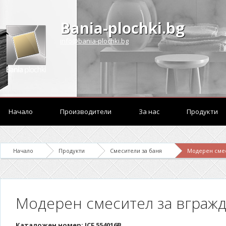
Bania-plochki.bg
info@bania-plochki.bg
Начало
Производители
За нас
Продукти
Начало
Продукти
Смесители за баня
Модерен смес
Модерен смесител за вгражд
Каталожен номер: ICF 554016B