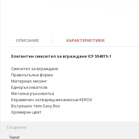
ОПИСАНИЕ
|
ХАРАКТЕРИСТИКИ
Елегантен смесител за вграждане ICF 554015-1
Смесител за вграждане
Правоъгълна форма
Материал: месинг
Едноръкохватков
Метална ръкохватка
Керамичен затварящ механизъм KEROX
Вътрешно тяло Easy Box
Хромиран цвят
Споделете:
Tweet