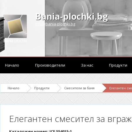
Bania-plochki.bg
info@bania-plochki.bg
Начало
Производители
За нас
Продукти
Начало
Продукти
Смесители за баня
Елегантен сме
Елегантен смесител за вграж
Каталожен номер: ICF 554015-1