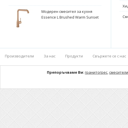
Хи
Модерен смесител за кухня
См
Essence L Brushed Warm Sunset
Производители
За нас
Продукти
Свържете се с нас
Препоръчваме Ви
:
гранитогрес
,
смесители