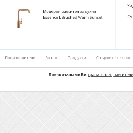
Хи
Модерен смесител за кухня
См
Essence L Brushed Warm Sunset
Производители
За нас
Продукти
Свържете се с нас
Препоръчваме Ви
:
гранитогрес
,
смесители