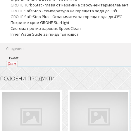
GROHE TurboStat - глава от керамика с восъчен термоелемент
o
GROHE SafeStop - температура на горещата вода до 38
C
о
GROHE SafeStop Plus - Ограничител за гореща вода до 43
C
Покритие хром GROHE StarLight
Система против варовик SpeedClean
Inner WaterGuide за по-дъгъл живот
Споделете:
Tweet
ПОДОБНИ ПРОДУКТИ