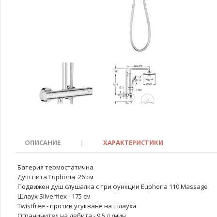
ОПИСАНИЕ
|
ХАРАКТЕРИСТИКИ
Батерия термостатична
Душ пита Euphoria 26 см
Подвижен душ слушалка с три функции Euphoria 110 Massage
Шлаух Silverflex - 175 см
Twistfree - против усукване на шлауха
Ограничител на дебита - 9.5 л./мин.