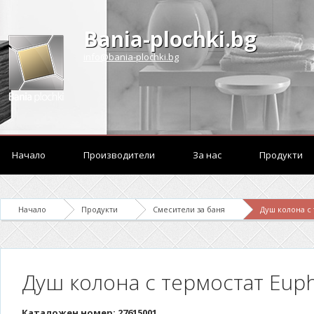
Bania-plochki.bg
info@bania-plochki.bg
Начало
Производители
За нас
Продукти
Начало
Продукти
Смесители за баня
Душ колона с 
Душ колона с термостат Euph
Каталожен номер: 27615001