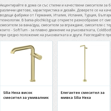
Акцентирайте в дома си със стилни и качествени смесители за 
различни цветове, характеристика и дизайн. Доверете се на ка
водещи фабрики от Германия, Италия, Испания, Турция, Българи
технологии. В bania-plochki.bg ще откриете разнообразие от сме
смесители за вана/душ, смесители за вграждане, смесители с т
които - SoftTurn - за плавно движение на ръкохватката, ColdBody
при средно положение на ръкохватката и други. Разгледайте пр
Silia Hexa висок
Eлегантен смесител за
смесител за умивалник
мивка Silia Hexa