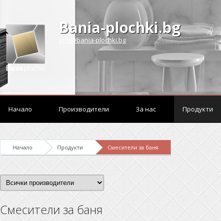
Bania-plochki.bg
info@bania-plochki.bg
Начало
Производители
За нас
Продукти
Начало
Продукти
Смесители за баня
Смесители за баня