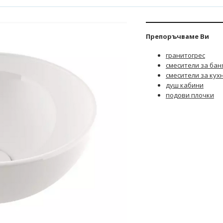
Препоръчваме Ви
гранитогрес
смесители за бан
смесители за кух
душ кабини
подови плочки