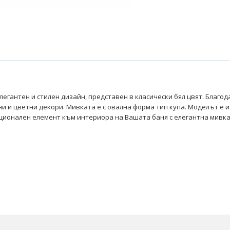
елегантен и стилен дизайн, представен в класически бял цвят. Благо
и и цветни декори. Мивката е с овална форма тип купа. Моделът е и
ционален елемент към интериора на Вашата баня с елегантна мивка з