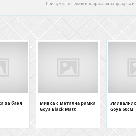
При нужда от повече информация за продукта и
а за баня
Мивка с метална рамка
Умивалник
Goya Black Matt
Goya 60см