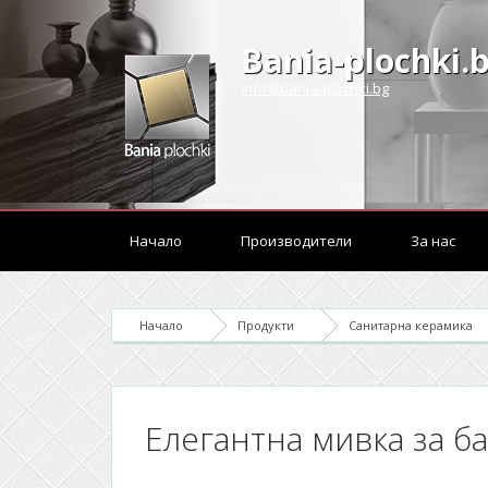
Bania-plochki.
info@bania-plochki.bg
Начало
Производители
За нас
Начало
Продукти
Санитарна керамика
Елегантна мивка за ба