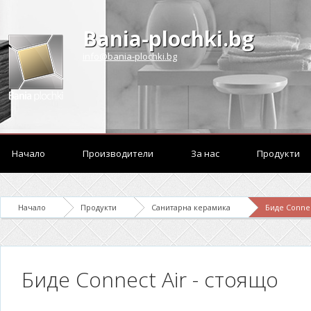
Bania-plochki.bg
info@bania-plochki.bg
Начало
Производители
За нас
Продукти
Начало
Продукти
Санитарна керамика
Биде Connec
Биде Connect Air - стоящо