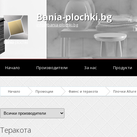
Bania-plochki.bg
info@bania-plochki.bg
Начало
Производители
За нас
Продукти
Начало
Промоции
Фаянс и теракота
Плочки Allure
Теракота