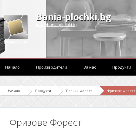
Bania-plochki.bg
info@bania-plochki.bg
Начало
Производители
За нас
Продукти
Начало
Продукти
Плочки Форест
Фризове Форест
Фризове Форест