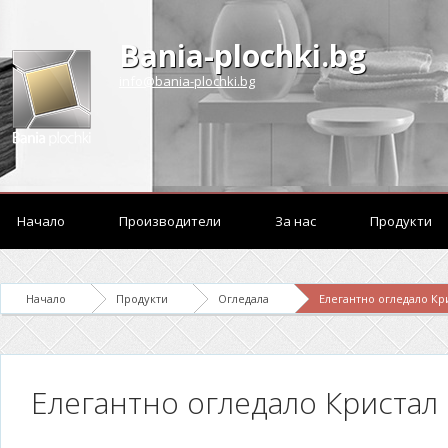
Bania-plochki.bg
info@bania-plochki.bg
Начало
Производители
За нас
Продукти
Начало
Продукти
Огледала
Елегантно огледало Кр
Елегантно огледало Кристал