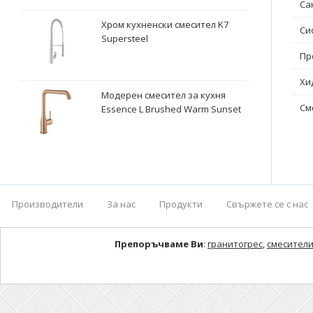
Са
Хром кухненски смесител K7
Си
Supersteel
Пр
Хи
Модерен смесител за кухня
См
Essence L Brushed Warm Sunset
Производители
За нас
Продукти
Свържете се с нас
Препоръчваме Ви
:
гранитогрес
,
смесители