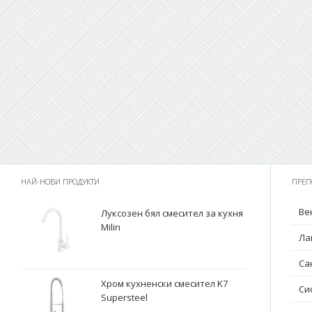
НАЙ-НОВИ ПРОДУКТИ
ПРЕП
Ве
Луксозен бял смесител за кухня
Milin
Ла
Са
Хром кухненски смесител K7
Си
Supersteel