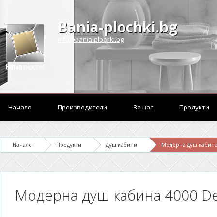
Bania-plochki.bg
info@bania-plochki.bg
Начало
Производители
За нас
Продукти
Начало
Продукти
Душ кабини
Модерна душ кабина 
Модерна душ кабина 4000 Des