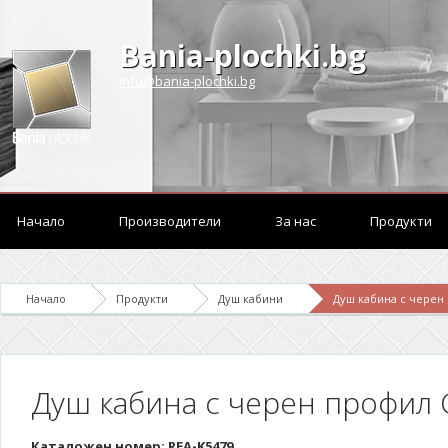
Bania-plochki.bg
info@bania-plochki.bg
Начало
Производители
За нас
Продукти
Начало
Продукти
Душ кабини
Душ кабина с черен 
Душ кабина с черен профил C
Каталожен номер: REA-K5479