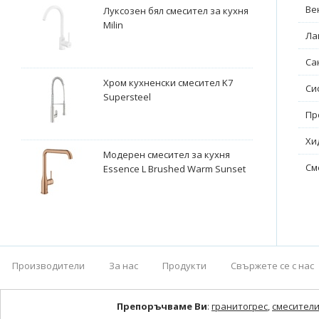
Ве
Луксозен бял смесител за кухня
Milin
Ла
Са
Хром кухненски смесител K7
Си
Supersteel
Пр
Хи
Модерен смесител за кухня
См
Essence L Brushed Warm Sunset
Производители
За нас
Продукти
Свържете се с нас
Препоръчваме Ви
:
гранитогрес
,
смесители