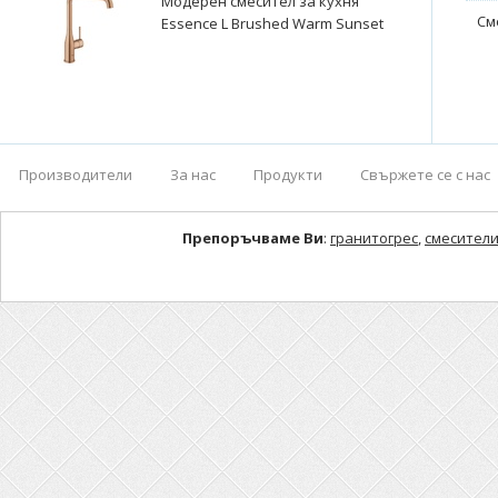
Модерен смесител за кухня
См
Essence L Brushed Warm Sunset
Производители
За нас
Продукти
Свържете се с нас
Препоръчваме Ви
:
гранитогрес
,
смесители