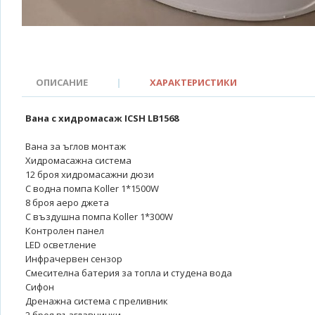
ОПИСАНИЕ
|
ХАРАКТЕРИСТИКИ
Вана с хидромасаж ICSH LB1568
Вана за ъглов монтаж
Хидромасажна система
12 броя хидромасажни дюзи
С водна помпа Koller 1*1500W
8 броя аеро джета
С въздушна помпа Koller 1*300W
Контролен панел
LED осветление
Инфрачервен сензор
Смесителна батерия за топла и студена вода
Сифон
Дренажна система с преливник