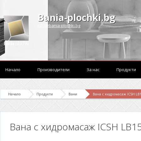
Bania-plochki.bg
info@bania-plochki.bg
Начало
Производители
За нас
Продукти
Начало
Продукти
Вани
Вана с хидромасаж ICSH LB
Вана с хидромасаж ICSH LB1