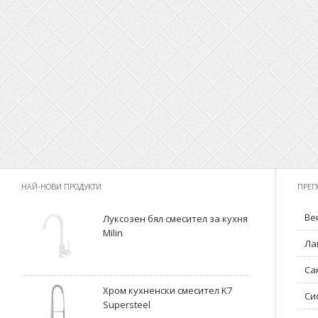
НАЙ-НОВИ ПРОДУКТИ
ПРЕП
Ве
Луксозен бял смесител за кухня
Milin
Ла
Са
Хром кухненски смесител K7
Си
Supersteel