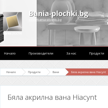
Bania-plochki.bg
info@bania-plochki.bg
Начало
Производители
За нас
Продукти
Начало
Продукти
Вани
Бяла акрилна вана Hiacynt
Бяла акрилна вана Hiacynt