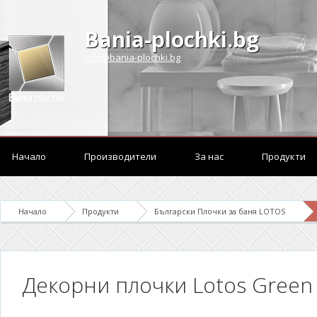
Bania-plochki.bg
info@bania-plochki.bg
Начало
Производители
За нас
Продукти
Начало
Продукти
Български Плочки за баня LOTOS
Декорни плочки Lotos Green