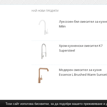
НАЙ-НОВИ ПРОДУКТИ
Луксозен бял смесител за кухн
Milin
Хром кухненски смесител K7
Supersteel
Модерен смесител за кухня
Essence L Brushed Warm Sunset
Този сайт използва бисквитки, за да подобри вашето преживяване 