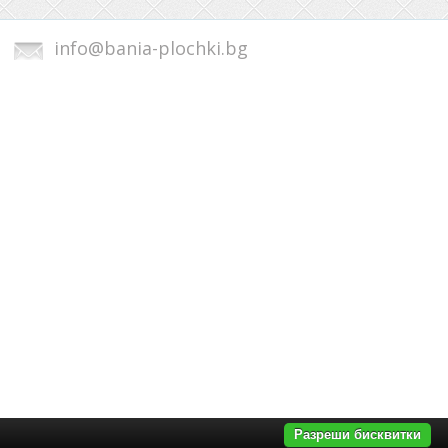
info@bania-plochki.bg
Разреши бисквитки