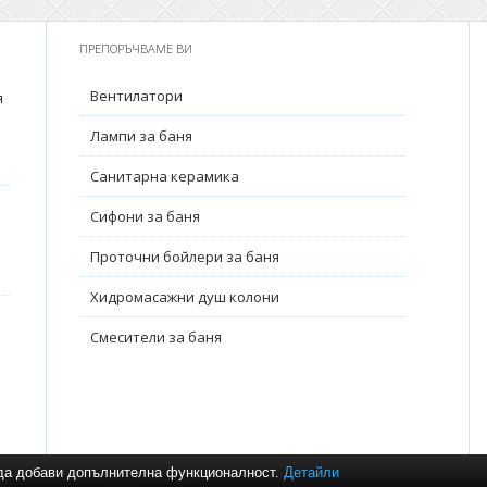
ПРЕПОРЪЧВАМЕ ВИ
Вентилатори
я
Лампи за баня
Санитарна керамика
Сифони за баня
Проточни бойлери за баня
Хидромасажни душ колони
Смесители за баня
и да добави допълнителна функционалност.
Детайли