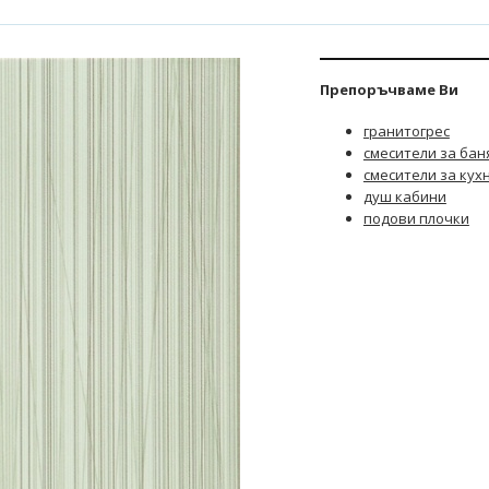
Препоръчваме Ви
гранитогрес
смесители за бан
смесители за кух
душ кабини
подови плочки