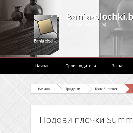
Bania-plochki.
info@bania-plochki.bg
Начало
Производители
За нас
Начало
Продукти
Баня Summer
Подови плочки Summe