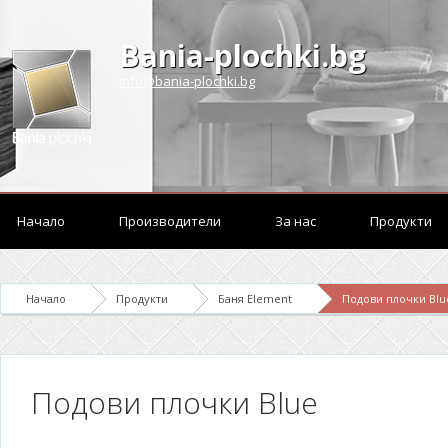
Bania-plochki.bg
info@bania-plochki.bg
Начало
Производители
За нас
Продукти
Начало
Продукти
Баня Element
Подови плочки Blu
Подови плочки Blue