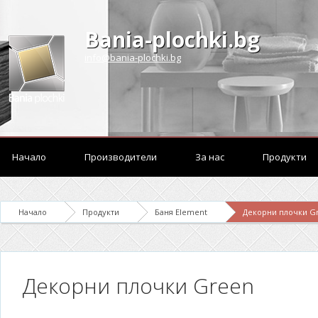
Bania-plochki.bg
info@bania-plochki.bg
Начало
Производители
За нас
Продукти
Начало
Продукти
Баня Element
Декорни плочки G
Декорни плочки Green