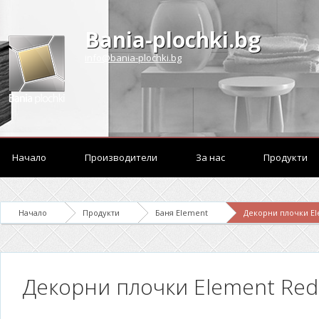
Bania-plochki.bg
info@bania-plochki.bg
Начало
Производители
За нас
Продукти
Начало
Продукти
Баня Element
Декорни плочки E
Декорни плочки Element Red