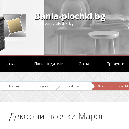
Bania-plochki.bg
info@bania-plochki.bg
Начало
Производители
За нас
Продукти
Начало
Продукти
Баня Фюжън
Декорни плочки М
Декорни плочки Марон