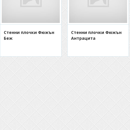
Стенни плочки Фюжън
Стенни плочки Фюжън
Беж
Антрацита