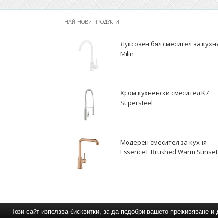
НАЙ-НОВИ ПРОДУКТИ
Луксозен бял смесител за кухн
Milin
Хром кухненски смесител K7
Supersteel
Модерен смесител за кухня
Essence L Brushed Warm Sunset
Този сайт използва бисквитки, за да подобри вашето преживяване 