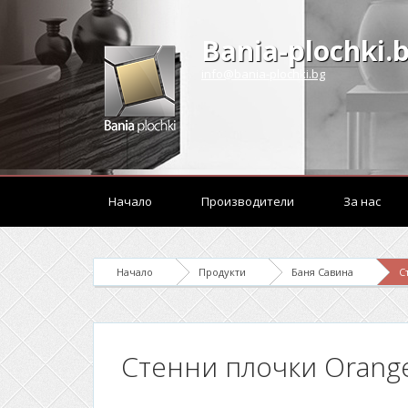
Bania-plochki.
info@bania-plochki.bg
Начало
Производители
За нас
Начало
Продукти
Баня Савина
С
Стенни плочки Orang