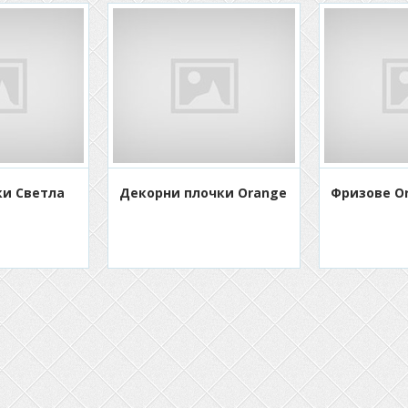
ки Светла
Декорни плочки Orange
Фризове Or