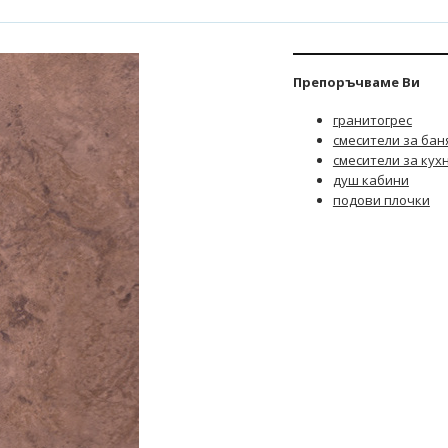
Препоръчваме Ви
гранитогрес
смесители за бан
смесители за кух
душ кабини
подови плочки