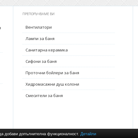
ПРЕПОРЪЧВАМЕ ВИ
Вентилатори
я
Лампи за баня
Санитарна керамика
Сифони за баня
Проточни бойлери за баня
Хидромасажни душ колони
Смесители за баня
и да добави допълнителна функционалност.
Детайли