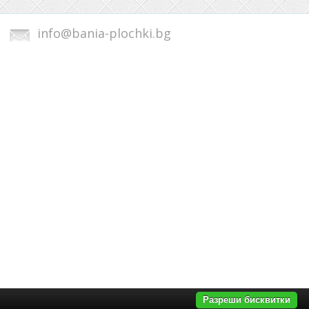
info@bania-plochki.bg
Разреши бисквитки