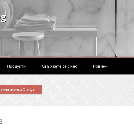
bg
Продукти
Свържете се с нас
Новини
тенни плочки Orange
e